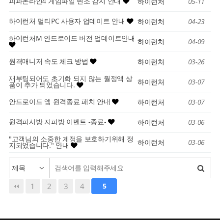
피파온라인4 게임파일 변조 감지 안내
하이런처
05-11
하이런처 멀티PC 사용자 업데이트 안내
하이런처
04-23
하이런처M 안드로이드 버전 업데이트안내
하이런처
04-09
원격매니저 속도 체크 방법
하이런처
03-26
재부팅되어도 초기화 되지 않는 월정액 상
하이런처
03-07
품이 추가 되었습니다.
안드로이드 앱 원격종료 패치 안내
하이런처
03-07
원격피시방 지피방 이벤트 -종료-
하이런처
03-06
"고객님의 소중한 계정을 보호하기위해 정
하이런처
03-06
지되었습니다." 안내
1
2
3
4
5